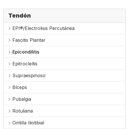
Tendón
EPI®/Electrolisis Percutánea
chevron_right
Fascitis Plantar
chevron_right
Epicondilitis
chevron_right
Epitrocleítis
chevron_right
Supraespinoso
chevron_right
Bíceps
chevron_right
Pubalgia
chevron_right
Rotuliana
chevron_right
Cintilla Iliotibial
chevron_right