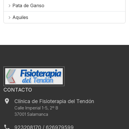
Pata de Ganso
chevron_right
Aquiles
chevron_right
CONTACTO
place
Clínica de Fisioterapia del Tendón
Calle Imperial 1-5, 2º B
37001 Salamanca
phone
923208170 / 626979599