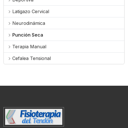
chevron_right
Latigazo Cervical
chevron_right
Neurodinámica
chevron_right
Punción Seca
chevron_right
Terapia Manual
chevron_right
Cefalea Tensional
chevron_right